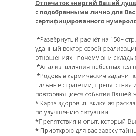
Отпечаток энергий Bашей души
с подобранными лично для Вас
сертифицированного нумеролог
*
Развёрнутый расчёт на 150+ стр
удачный вектор своей реализаци
отношениях - почему они складыв
*
Анализ влияния небесных тел 
*
Родовые кармические задачи по
сильные стратегии, препятствия 
повторяющиеся события Bашей 
*
Карта здоровья, включая раскл
по улучшению ситуации.
*
Препятствия и опыт, который В
*
Приоткрою для вас завесу тайн