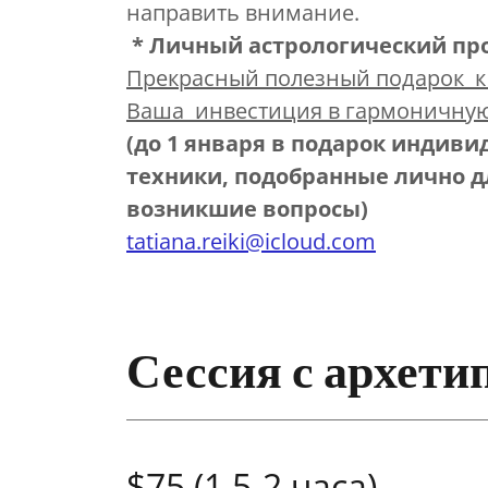
направить внимание.
* Личный астрологический про
Прекрасный полезный подарок к 
Ваша инвестиция в гармоничную
(до 1 января в подарок индив
техники, подобранные лично дл
возникшие вопросы)
tatiana.reiki@icloud.com
Сессия с архети
$75 (1.5-2 часа)